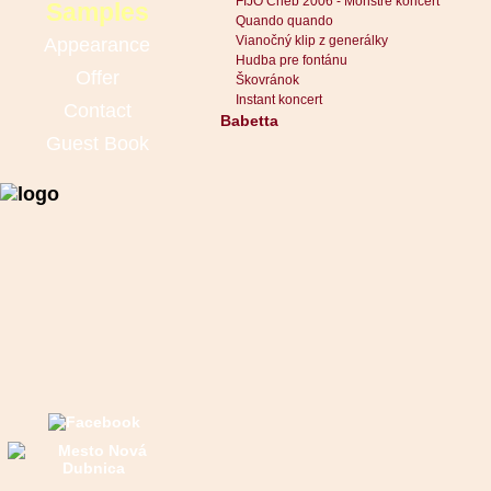
FIJO Cheb 2006 - Monstre koncert
Samples
Quando quando
Vianočný klip z generálky
Appearance
Hudba pre fontánu
Offer
Škovránok
Instant koncert
Contact
Babetta
Guest Book