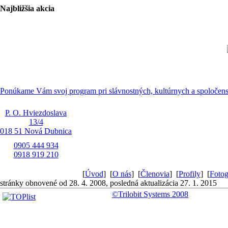
Najbližšia akcia
Ponúkame Vám svoj program pri slávnostných, kultúrnych a spoločensk
P. O. Hviezdoslava
13/4
018 51 Nová Dubnica
0905 444 934
0918 919 210
[
Úvod
]
[
O nás
]
[
Členovia
]
[
Profily
]
[
Fotog
stránky obnovené od 28. 4. 2008, posledná aktualizácia 27. 1. 2015
©Trilobit Systems 2008