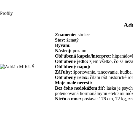
Profily
Ad
Znamenie:
strelec
Stav:
ženatý
Bývam:
Nástroj:
pozaun
Obľúbená kapela/interpret:
hitparádov
Obľúbené jedlo:
zjem všetko, čo sa neza
Obľúbený nápoj:
Záľuby:
športovanie, tancovanie, hudba,
Obľúbený relax:
čítam rád historické rom
Moje malé neresti:
Bez čoho nedokážem žiť:
láska je psyc
potencovaná hormonálnymi efektami môže v
Niečo o mne:
postava: 178 cm, 72 kg, zra